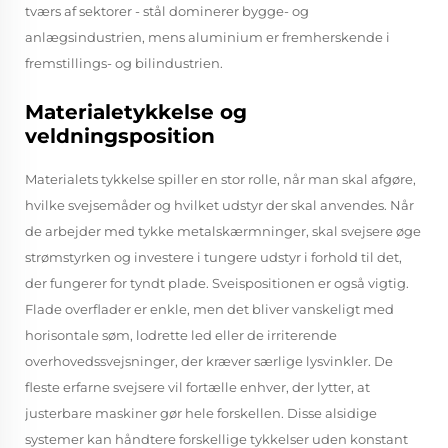
tværs af sektorer - stål dominerer bygge- og
anlægsindustrien, mens aluminium er fremherskende i
fremstillings- og bilindustrien.
Materialetykkelse og
veldningsposition
Materialets tykkelse spiller en stor rolle, når man skal afgøre,
hvilke svejsemåder og hvilket udstyr der skal anvendes. Når
de arbejder med tykke metalskærmninger, skal svejsere øge
strømstyrken og investere i tungere udstyr i forhold til det,
der fungerer for tyndt plade. Sveispositionen er også vigtig.
Flade overflader er enkle, men det bliver vanskeligt med
horisontale søm, lodrette led eller de irriterende
overhovedssvejsninger, der kræver særlige lysvinkler. De
fleste erfarne svejsere vil fortælle enhver, der lytter, at
justerbare maskiner gør hele forskellen. Disse alsidige
systemer kan håndtere forskellige tykkelser uden konstant