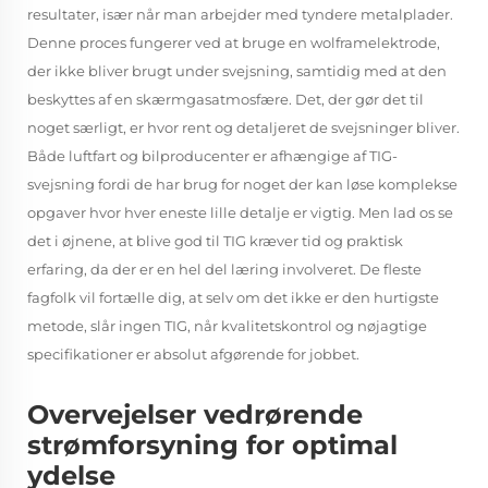
resultater, især når man arbejder med tyndere metalplader.
Denne proces fungerer ved at bruge en wolframelektrode,
der ikke bliver brugt under svejsning, samtidig med at den
beskyttes af en skærmgasatmosfære. Det, der gør det til
noget særligt, er hvor rent og detaljeret de svejsninger bliver.
Både luftfart og bilproducenter er afhængige af TIG-
svejsning fordi de har brug for noget der kan løse komplekse
opgaver hvor hver eneste lille detalje er vigtig. Men lad os se
det i øjnene, at blive god til TIG kræver tid og praktisk
erfaring, da der er en hel del læring involveret. De fleste
fagfolk vil fortælle dig, at selv om det ikke er den hurtigste
metode, slår ingen TIG, når kvalitetskontrol og nøjagtige
specifikationer er absolut afgørende for jobbet.
Overvejelser vedrørende
strømforsyning for optimal
ydelse