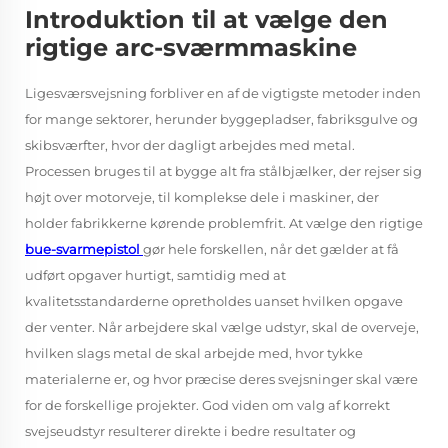
Introduktion til at vælge den
rigtige arc-sværmmaskine
Ligesværsvejsning forbliver en af de vigtigste metoder inden
for mange sektorer, herunder byggepladser, fabriksgulve og
skibsværfter, hvor der dagligt arbejdes med metal.
Processen bruges til at bygge alt fra stålbjælker, der rejser sig
højt over motorveje, til komplekse dele i maskiner, der
holder fabrikkerne kørende problemfrit. At vælge den rigtige
bue-svarmepistol
gør hele forskellen, når det gælder at få
udført opgaver hurtigt, samtidig med at
kvalitetsstandarderne opretholdes uanset hvilken opgave
der venter. Når arbejdere skal vælge udstyr, skal de overveje,
hvilken slags metal de skal arbejde med, hvor tykke
materialerne er, og hvor præcise deres svejsninger skal være
for de forskellige projekter. God viden om valg af korrekt
svejseudstyr resulterer direkte i bedre resultater og