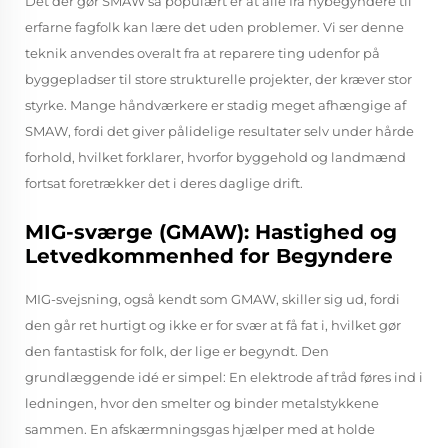
Det der gør SMAW så populært er at alle fra nybegyndere til
erfarne fagfolk kan lære det uden problemer. Vi ser denne
teknik anvendes overalt fra at reparere ting udenfor på
byggepladser til store strukturelle projekter, der kræver stor
styrke. Mange håndværkere er stadig meget afhængige af
SMAW, fordi det giver pålidelige resultater selv under hårde
forhold, hvilket forklarer, hvorfor byggehold og landmænd
fortsat foretrækker det i deres daglige drift.
MIG-sværge (GMAW): Hastighed og
Letvedkommenhed for Begyndere
MIG-svejsning, også kendt som GMAW, skiller sig ud, fordi
den går ret hurtigt og ikke er for svær at få fat i, hvilket gør
den fantastisk for folk, der lige er begyndt. Den
grundlæggende idé er simpel: En elektrode af tråd føres ind i
ledningen, hvor den smelter og binder metalstykkene
sammen. En afskærmningsgas hjælper med at holde