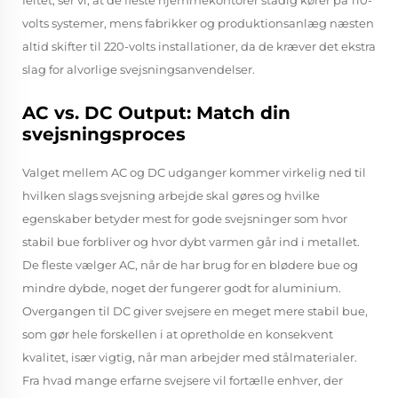
feltet, ser vi, at de fleste hjemmekontorer stadig kører på 110-
volts systemer, mens fabrikker og produktionsanlæg næsten
altid skifter til 220-volts installationer, da de kræver det ekstra
slag for alvorlige svejsningsanvendelser.
AC vs. DC Output: Match din
svejsningsproces
Valget mellem AC og DC udganger kommer virkelig ned til
hvilken slags svejsning arbejde skal gøres og hvilke
egenskaber betyder mest for gode svejsninger som hvor
stabil bue forbliver og hvor dybt varmen går ind i metallet.
De fleste vælger AC, når de har brug for en blødere bue og
mindre dybde, noget der fungerer godt for aluminium.
Overgangen til DC giver svejsere en meget mere stabil bue,
som gør hele forskellen i at opretholde en konsekvent
kvalitet, især vigtig, når man arbejder med stålmaterialer.
Fra hvad mange erfarne svejsere vil fortælle enhver, der