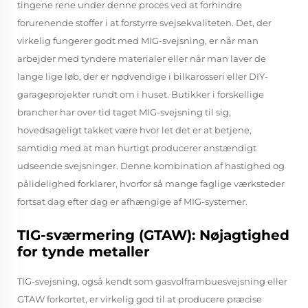
tingene rene under denne proces ved at forhindre
forurenende stoffer i at forstyrre svejsekvaliteten. Det, der
virkelig fungerer godt med MIG-svejsning, er når man
arbejder med tyndere materialer eller når man laver de
lange lige løb, der er nødvendige i bilkarosseri eller DIY-
garageprojekter rundt om i huset. Butikker i forskellige
brancher har over tid taget MIG-svejsning til sig,
hovedsageligt takket være hvor let det er at betjene,
samtidig med at man hurtigt producerer anstændigt
udseende svejsninger. Denne kombination af hastighed og
pålidelighed forklarer, hvorfor så mange faglige værksteder
fortsat dag efter dag er afhængige af MIG-systemer.
TIG-sværmering (GTAW): Nøjagtighed
for tynde metaller
TIG-svejsning, også kendt som gasvolframbuesvejsning eller
GTAW forkortet, er virkelig god til at producere præcise