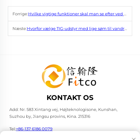
Forrige:
Hvilke vigtige funktioner skal man se efter ved valg af en beklædt svejsemaskine?
Næste:
Hvorfor vælge TIG-udstyr med lige søm til vandret rørsvetsning?
KONTAKT OS
Add: Nr. 583 Xintang vej, Højteknologisone, Kunshan,
Suzhou by, Jiangsu provins, Kina. 215316
Tel:
+86-137 6186 0079