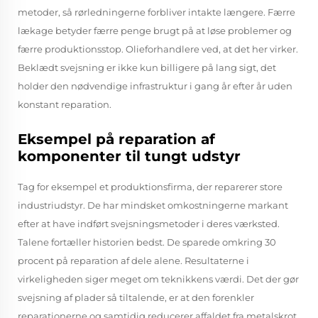
metoder, så rørledningerne forbliver intakte længere. Færre
lækage betyder færre penge brugt på at løse problemer og
færre produktionsstop. Olieforhandlere ved, at det her virker.
Beklædt svejsning er ikke kun billigere på lang sigt, det
holder den nødvendige infrastruktur i gang år efter år uden
konstant reparation.
Eksempel på reparation af
komponenter til tungt udstyr
Tag for eksempel et produktionsfirma, der reparerer store
industriudstyr. De har mindsket omkostningerne markant
efter at have indført svejsningsmetoder i deres værksted.
Talene fortæller historien bedst. De sparede omkring 30
procent på reparation af dele alene. Resultaterne i
virkeligheden siger meget om teknikkens værdi. Det der gør
svejsning af plader så tiltalende, er at den forenkler
reparationerne og samtidig reducerer affaldet fra metalskrot.