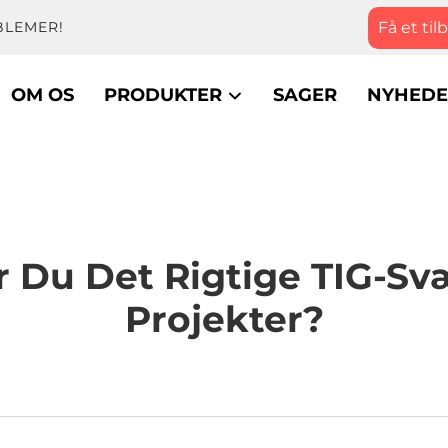
Få et til
BLEMER!
OM OS
PRODUKTER
SAGER
NYHEDE
 Du Det Rigtige TIG-Svæ
Projekter?