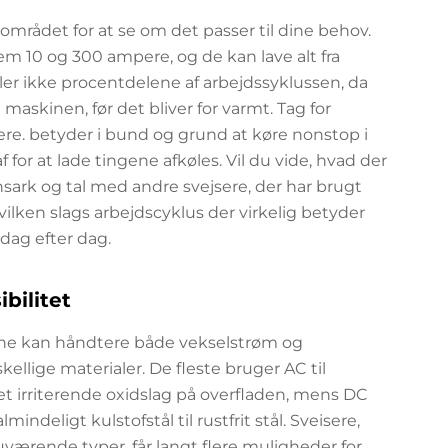
området for at se om det passer til dine behov.
em 10 og 300 ampere, og de kan lave alt fra
ller ikke procentdelene af arbejdssyklussen, da
 maskinen, før det bliver for varmt. Tag for
e. betyder i bund og grund at køre nonstop i
 for at lade tingene afkøles. Vil du vide, hvad der
nsark og tal med andre svejsere, der har brugt
hvilken slags arbejdscyklus der virkelig betyder
 dag efter dag.
bilitet
kine kan håndtere både vekselstrøm og
llige materialer. De fleste bruger AC til
et irriterende oxidslag på overfladen, mens DC
indeligt kulstofstål til rustfrit stål. Sveisere,
værende typer, får langt flere muligheder for