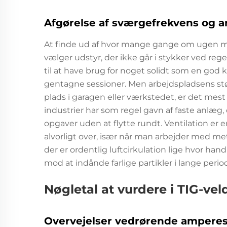
Afgørelse af sværgefrekvens og a
At finde ud af hvor mange gange om ugen man
vælger udstyr, der ikke går i stykker ved reg
til at have brug for noget solidt som en god 
gentagne sessioner. Men arbejdspladsens størr
plads i garagen eller værkstedet, er det mest
industrier har som regel gavn af faste anlæg,
opgaver uden at flytte rundt. Ventilation er 
alvorligt over, især når man arbejder med met
der er ordentlig luftcirkulation lige hvor han
mod at indånde farlige partikler i lange perio
Nøgletal at vurdere i TIG-vel
Overvejelser vedrørende amperes