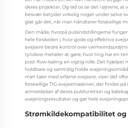
deres projekter. Og lad os se det i øjnene, at 
besvær betyder virkelig noget under selve sve
glat går det, når man håndterer forskellige me
Den måde, hvorpå pulsindstillingerne fung
hele forskellen i, hvor gode og effektive svejs
svejsere bedre kontrol over varmeindsprøjtn
tyndere metaller at gøre, hvor ting har en te
post-flow-køling en vigtig rolle. Det hjælpe
holdbare og samtidig holde svejsningsområde
man taler med erfarne svejsere, viser det ofte,
forskellige TIG-svejsemaskiner, der findes på
anmeldelser af deres pulsfunktion og kølekap
svejsningsresultater og gør hele svejsningsp
Strømkildekompatibilitet og 