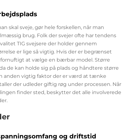
rbejdsplads
 skal sveje, gør hele forskellen, når man
elmæssig brug. Folk der svejer ofte har tendens
kvalitet TIG svejsere der holder gennem
else er lige så vigtig. Hvis der er begrænset
 fornuftigt at vælge en bærbar model. Større
 da de kan holde sig på plads og håndtere større
en anden vigtig faktor der er værd at tænke
aller der udleder giftig røg under processen. Når
dlingen finder sted, beskytter det alle involverede
der.
der
panningsomfang og driftstid