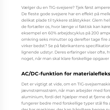
Vælger du en TIG-svejsere? Tjek først ampere
De fleste gode svejsere har en effekt på mell
delikat plade til tykkere stålstykker. Glem he
de fortæller os, hvor længe vi faktisk kan køre
eksempel en 60% arbejdscyklus på 200 amper
omkring seks minutter og derefter tage fire af
virker bedst? Se på fabrikantens specifikatio
lignende udstyr. Deres erfaringer viser ofte, 
noget, når man skal klare forskellige opgaver
AC/DC-funktion for materialefleksi
Det er vigtigt at vide, om en TIG-svejsemas
jævnstrømsstrøm, når man arbejder med forske
aluminium, fordi det hjælper med at fjerne d
fungerer bedre med forskellige typer stål fra alm
der har maskiner, der kan håndtere begge nu