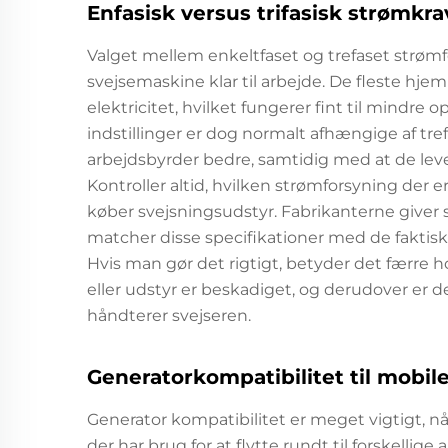
Enfasisk versus trifasisk strømkra
Valget mellem enkeltfaset og trefaset strømfo
svejsemaskine klar til arbejde. De fleste hje
elektricitet, hvilket fungerer fint til mindre
indstillinger er dog normalt afhængige af tre
arbejdsbyrder bedre, samtidig med at de leve
Kontroller altid, hvilken strømforsyning der 
køber svejsningsudstyr. Fabrikanterne giver s
matcher disse specifikationer med de faktisk
Hvis man gør det rigtigt, betyder det færre 
eller udstyr er beskadiget, og derudover er der
håndterer svejseren.
Generatorkompatibilitet til mobil
Generator kompatibilitet er meget vigtigt, nå
der har brug for at flytte rundt til forskellige