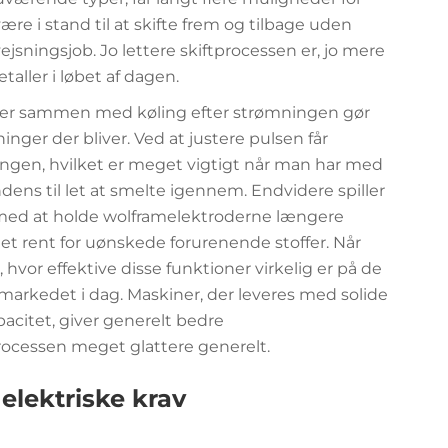
være i stand til at skifte frem og tilbage uden
jsningsjob. Jo lettere skiftprocessen er, jo mere
taller i løbet af dagen.
erer sammen med køling efter strømningen gør
ninger der bliver. Ved at justere pulsen får
ingen, hvilket er meget vigtigt når man har med
ndens til let at smelte igennem. Endvidere spiller
r med at holde wolframelektroderne længere
t rent for uønskede forurenende stoffer. Når
 hvor effektive disse funktioner virkelig er på de
 markedet i dag. Maskiner, der leveres med solide
acitet, giver generelt bedre
rocessen meget glattere generelt.
elektriske krav