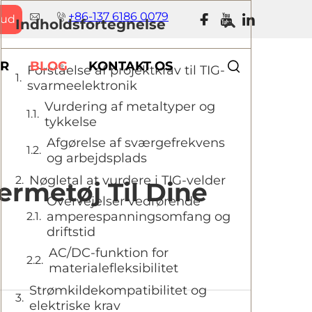
+86-137 6186 0079
bud
Indholdsfortegnelse
R
BLOG
KONTAKT OS
Forståelse af projektkrav til TIG-
svarmeelektronik
Vurdering af metaltyper og
tykkelse
Afgørelse af sværgefrekvens
og arbejdsplads
Nøgletal at vurdere i TIG-velder
rmetøj Til Dine
Overvejelser vedrørende
amperespanningsomfang og
driftstid
AC/DC-funktion for
materialefleksibilitet
Strømkildekompatibilitet og
elektriske krav