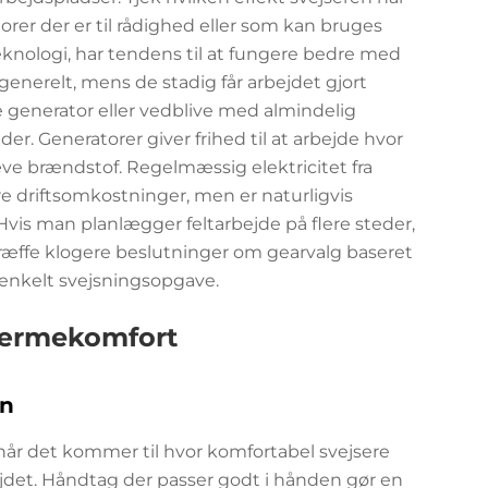
rer der er til rådighed eller som kan bruges
knologi, har tendens til at fungere bedre med
generelt, mens de stadig får arbejdet gjort
 generator eller vedblive med almindelig
. Generatorer giver frihed til at arbejde hvor
e brændstof. Regelmæssig elektricitet fra
re driftsomkostninger, men er naturligvis
 Hvis man planlægger feltarbejde på flere steder,
ræffe klogere beslutninger om gearvalg baseret
r enkelt svejsningsopgave.
værmekomfort
on
, når det kommer til hvor komfortabel svejsere
bejdet. Håndtag der passer godt i hånden gør en