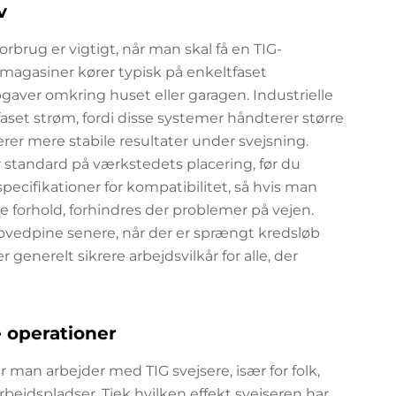
v
rbrug er vigtigt, når man skal få en TIG-
mmagasiner kører typisk på enkeltfaset
 opgaver omkring huset eller garagen. Industrielle
faset strøm, fordi disse systemer håndterer større
rer mere stabile resultater under svejsning.
er standard på værkstedets placering, før du
pecifikationer for kompatibilitet, så hvis man
e forhold, forhindres der problemer på vejen.
hovedpine senere, når der er sprængt kredsløb
 generelt sikrere arbejdsvilkår for alle, der
e operationer
r man arbejder med TIG svejsere, især for folk,
 arbejdspladser. Tjek hvilken effekt svejseren har