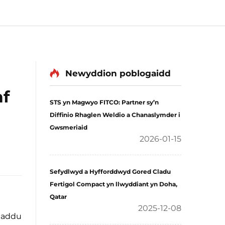
Newyddion poblogaidd
af
STS yn Magwyo FITCO: Partner sy’n
Diffinio Rhaglen Weldio a Chanaslymder i
Gwsmeriaid
2026-01-15
Sefydlwyd a Hyfforddwyd Gored Cladu
Fertigol Compact yn llwyddiant yn Doha,
Qatar
2025-12-08
claddu