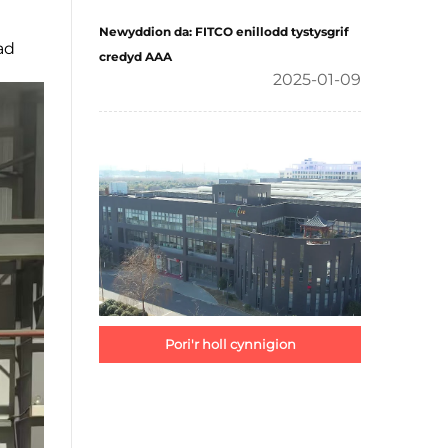
Newyddion da: FITCO enillodd tystysgrif
ad
credyd AAA
2025-01-09
Pori'r holl cynnigion