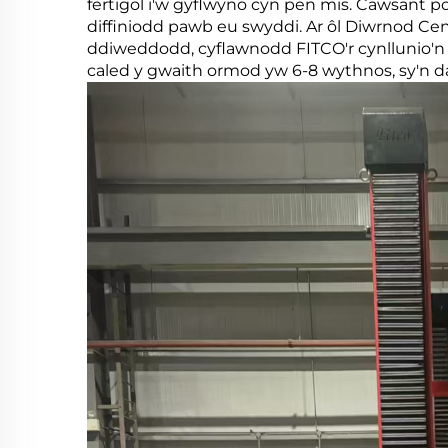
fertigol i'w gyflwyno cyn pen mis. Cawsant po
diffiniodd pawb eu swyddi. Ar ôl Diwrnod Ce
ddiweddodd, cyflawnodd FITCO'r cynllunio'n
caled y gwaith ormod yw 6-8 wythnos, sy'n d