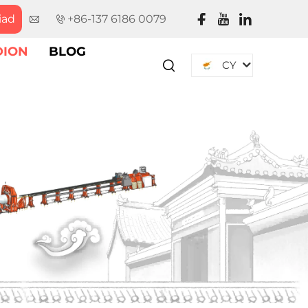
iad
+86-137 6186 0079
ION
BLOG
CY