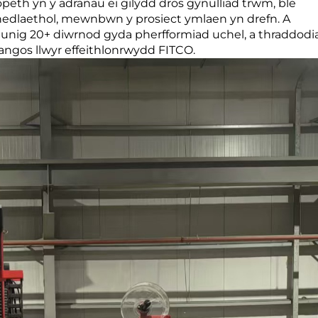
peth yn y adranau ei gilydd dros gynulliad trwm, ble
nedlaethol, mewnbwn y prosiect ymlaen yn drefn. A
 unig 20+ diwrnod gyda pherfformiad uchel, a thraddodi
angos llwyr effeithlonrwydd FITCO.