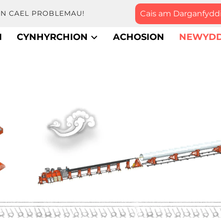
Cais am Darganfydd
YN CAEL PROBLEMAU!
I
CYNHYRCHION
ACHOSION
NEWYDD