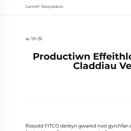
Cartref>
Newyddion
Yn ôl
Productiwn Effeithl
Claddiau Ve
Rosodd FITCO derbyn gwared nod gyrchfan o'