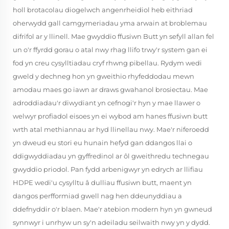
holl brotacolau diogelwch angenrheidiol heb eithriad
oherwydd gall camgymeriadau yma arwain at broblemau
difrifol ar y llinell. Mae gwyddio ffusiwn Butt yn sefyll allan fel
un o'r ffyrdd gorau o atal nwy rhag llifo trwy'r system gan ei
fod yn creu cysylltiadau cryf rhwng pibellau. Rydym wedi
gweld y dechneg hon yn gweithio rhyfeddodau mewn
amodau maes go iawn ar draws gwahanol brosiectau. Mae
adroddiadau'r diwydiant yn cefnogi'r hyn y mae llawer o
welwyr profiadol eisoes yn ei wybod am hanes ffusiwn butt
wrth atal methiannau ar hyd llinellau nwy. Mae'r niferoedd
yn dweud eu stori eu hunain hefyd gan ddangos llai o
ddigwyddiadau yn gyffredinol ar ôl gweithredu technegau
gwyddio priodol. Pan fydd arbenigwyr yn edrych ar llifiau
HDPE wedi'u cysylltu â dulliau ffusiwn butt, maent yn
dangos perfformiad gwell nag hen ddeunyddiau a
ddefnyddir o'r blaen. Mae'r atebion modern hyn yn gwneud
synnwyr i unrhyw un sy'n adeiladu seilwaith nwy yn y dydd.