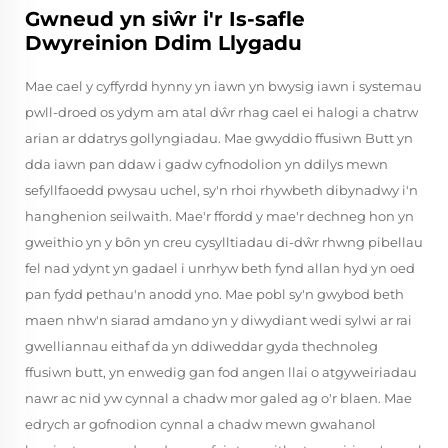
Gwneud yn siŵr i'r Is-safle
Dwyreinion Ddim Llygadu
Mae cael y cyffyrdd hynny yn iawn yn bwysig iawn i systemau
pwll-droed os ydym am atal dŵr rhag cael ei halogi a chatrw
arian ar ddatrys gollyngiadau. Mae gwyddio ffusiwn Butt yn
dda iawn pan ddaw i gadw cyfnodolion yn ddilys mewn
sefyllfaoedd pwysau uchel, sy'n rhoi rhywbeth dibynadwy i'n
hanghenion seilwaith. Mae'r ffordd y mae'r dechneg hon yn
gweithio yn y bôn yn creu cysylltiadau di-dŵr rhwng pibellau
fel nad ydynt yn gadael i unrhyw beth fynd allan hyd yn oed
pan fydd pethau'n anodd yno. Mae pobl sy'n gwybod beth
maen nhw'n siarad amdano yn y diwydiant wedi sylwi ar rai
gwelliannau eithaf da yn ddiweddar gyda thechnoleg
ffusiwn butt, yn enwedig gan fod angen llai o atgyweiriadau
nawr ac nid yw cynnal a chadw mor galed ag o'r blaen. Mae
edrych ar gofnodion cynnal a chadw mewn gwahanol