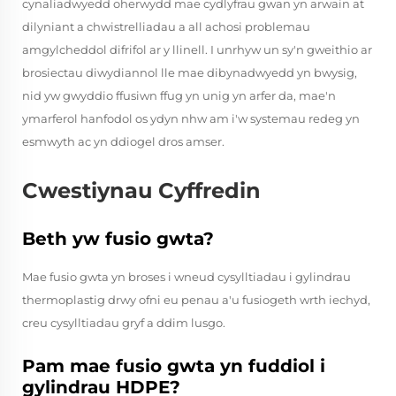
cynaliadwyedd oherwydd mae cydlyfrau gwan yn arwain at
dilyniant a chwistrelliadau a all achosi problemau
amgylcheddol difrifol ar y llinell. I unrhyw un sy'n gweithio ar
brosiectau diwydiannol lle mae dibynadwyedd yn bwysig,
nid yw gwyddio ffusiwn ffug yn unig yn arfer da, mae'n
ymarferol hanfodol os ydyn nhw am i'w systemau redeg yn
esmwyth ac yn ddiogel dros amser.
Cwestiynau Cyffredin
Beth yw fusio gwta?
Mae fusio gwta yn broses i wneud cysylltiadau i gylindrau
thermoplastig drwy ofni eu penau a'u fusiogeth wrth iechyd,
creu cysylltiadau gryf a ddim lusgo.
Pam mae fusio gwta yn fuddiol i
gylindrau HDPE?