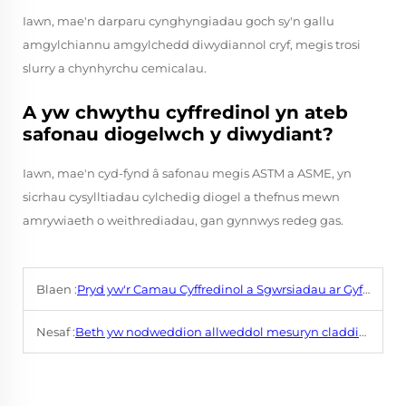
Iawn, mae'n darparu cynghyngiadau goch sy'n gallu
amgylchiannu amgylchedd diwydiannol cryf, megis trosi
slurry a chynhyrchu cemicalau.
A yw chwythu cyffredinol yn ateb
safonau diogelwch y diwydiant?
Iawn, mae'n cyd-fynd â safonau megis ASTM a ASME, yn
sicrhau cysylltiadau cylchedig diogel a thefnus mewn
amrywiaeth o weithrediadau, gan gynnwys redeg gas.
Blaen :
Pryd yw'r Camau Cyffredinol a Sgwrsiadau ar Gyfer Meysydd Ffêd Bryn?
Nesaf :
Beth yw nodweddion allweddol mesuryn cladding ar weld uchel-perfformiad?