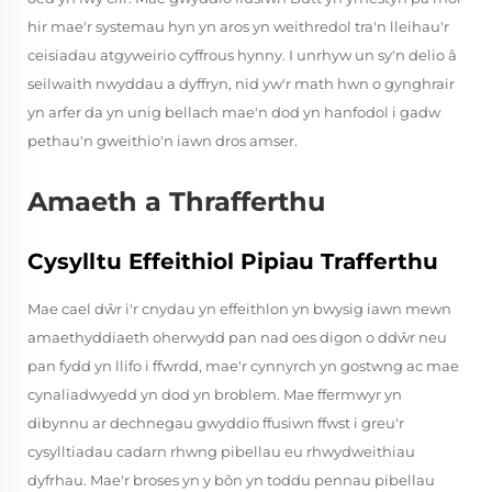
hir mae'r systemau hyn yn aros yn weithredol tra'n lleihau'r
ceisiadau atgyweirio cyffrous hynny. I unrhyw un sy'n delio â
seilwaith nwyddau a dyffryn, nid yw'r math hwn o gynghrair
yn arfer da yn unig bellach mae'n dod yn hanfodol i gadw
pethau'n gweithio'n iawn dros amser.
Amaeth a Thrafferthu
Cysylltu Effeithiol Pipiau Trafferthu
Mae cael dŵr i'r cnydau yn effeithlon yn bwysig iawn mewn
amaethyddiaeth oherwydd pan nad oes digon o ddŵr neu
pan fydd yn llifo i ffwrdd, mae'r cynnyrch yn gostwng ac mae
cynaliadwyedd yn dod yn broblem. Mae ffermwyr yn
dibynnu ar dechnegau gwyddio ffusiwn ffwst i greu'r
cysylltiadau cadarn rhwng pibellau eu rhwydweithiau
dyfrhau. Mae'r broses yn y bôn yn toddu pennau pibellau