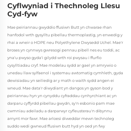
Cyflwyniad i Thechnoleg Llesu
Cyd-fyw
Mae peiriannau gwyddio ffusiwn Butt yn chwarae rhan
hanfodol wrth gysylltu pibellau thermoplastig, yn enwedig y
rhai a wneir o HDPE neu Polyethylene Dwysedd Uchel. Mae'r
broses yn cynnwys gwresogi pennau pibell nes eu toddi, ac
yna'u pwyso gyda'i gilydd wrth roi pwysau i ffurfio
cysylltiadau cryf. Mae modelau sydd ar gael yn amrywio o
unedau llaw sylfaenol i systemau awtomatig cymhleth, gyda
dewisiadau yn seiliedig ar y math o waith sydd angen ei
wneud. Mae data'r diwydiant yn dangos yn gyson bod y
peiriannau hyn yn cynyddu cyfraddau cynhyrchiant ac yn
darparu cyffyrdd pibellau gwydn, sy'n esbonio pam mae
cwmnïau adeiladu a darparwyr cyfleusterau'n dibynnu
arnynt mor fawr. Mae arloesi diweddar mewn technoleg
suddo wedi gwneud ffusiwn butt hyd yn oed yn fwy