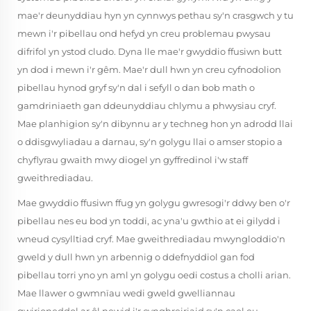
mae'r deunyddiau hyn yn cynnwys pethau sy'n crasgwch y tu
mewn i'r pibellau ond hefyd yn creu problemau pwysau
difrifol yn ystod cludo. Dyna lle mae'r gwyddio ffusiwn butt
yn dod i mewn i'r gêm. Mae'r dull hwn yn creu cyfnodolion
pibellau hynod gryf sy'n dal i sefyll o dan bob math o
gamdriniaeth gan ddeunyddiau chlymu a phwysiau cryf.
Mae planhigion sy'n dibynnu ar y techneg hon yn adrodd llai
o ddisgwyliadau a darnau, sy'n golygu llai o amser stopio a
chyflyrau gwaith mwy diogel yn gyffredinol i'w staff
gweithrediadau.
Mae gwyddio ffusiwn ffug yn golygu gwresogi'r ddwy ben o'r
pibellau nes eu bod yn toddi, ac yna'u gwthio at ei gilydd i
wneud cysylltiad cryf. Mae gweithrediadau mwyngloddio'n
gweld y dull hwn yn arbennig o ddefnyddiol gan fod
pibellau torri yno yn aml yn golygu oedi costus a cholli arian.
Mae llawer o gwmnïau wedi gweld gwelliannau