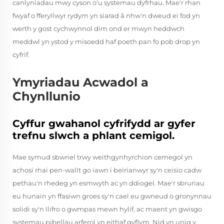
canlyniadau mwy cyson o'u systemau dyfrhau. Mae'r rhan
fwyaf o fferyllwyr rydym yn siarad â nhw'n dweud ei fod yn
werth y gost cychwynnol dim ond er mwyn heddwch
meddwl yn ystod y misoedd haf poeth pan fo pob drop yn
cyfrif.
Ymyriadau Acwadol a
Chynllunio
Cyffur gwahanol cyfrifydd ar gyfer
trefnu slwch a phlant cemigol.
Mae symud sbwriel trwy weithgynhyrchion cemegol yn
achosi rhai pen-wallt go iawn i beirianwyr sy'n ceisio cadw
pethau'n rhedeg yn esmwyth ac yn ddiogel. Mae'r sbruriau
eu hunain yn ffasiwn groes sy'n cael eu gwneud o gronynnau
solidi sy'n llifro o gwmpas mewn hylif, ac maent yn gwisgo
systemau pibellau arferol yn eithaf gyflym. Nid yn unig y