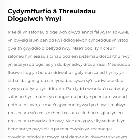
Cydymffurfio â Threuladau
Diogelwch Ymyl
Mae dilyn safonau diogelwch diwydiannol fel ASTM ac ASME
yn bwysig iawn pan ddaw i ddiogelwch cyhoeddus yn ystod
gwaith gwyddio pibellydd nwy. Mae'r bobl sy'n creu'r
safonau hyn eisiau sicrhau bod ein systemau dosbarthu nwy
yn aros yn ddiogel ac yn ddibynadwy dros amser. Mae suddo
ffusiwn ffug yn helpu i ddiwallu'r gofynion caled hynny yn
eithaf da, gan greu canlyniadau cyson sy'n cadw pibellau
nwy yn ddilys ac yn ddi-drin. Pan fydd cwmnïau'n cadw at y
safonau hyn, maent yn dangos eu bod yn poeni am wneud
pethau'n iawn, ac mae'n gwneud bywyd yn haws i reolwyr
prosiectau sy'n ceisio rheoli costau a lleihau risgiau yn eu
prosiectau rhwydwaith nwy. Mae arolygwyr llywodraeth yn
bendant yn pwysleisio pa mor bwysig yw technegau
gwyddio priodol er mwyn atal damwain, rhywbeth yr ydym