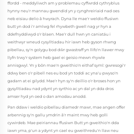
ffordd - meddyliwch am y problemau cyffwrdd cythryblus
hynny neu'r mannau gwendid yn y cynghreiriaid nad oes
neb eisiau delio â hwyrach. Dyna lle mae'r weldio ffusiwn
butt yn dod i'r amlwg fel rhywbeth gwell nag yr hyn a
ddefnyddiwyd o'r blaen. Mae'r dull hwn yn caniatáu i
weithwyr wneud cysylltiadau hir iawn heb gyson rhwng
pibellau, sy'n golygu bod dŵr gwastraff yn llifo'n llawer mwy
llyfn trwy'r system heb gael ei geisio mewn rhywle
annisgwyl. Yn y bôn mae'n gweithio'n eithaf syml: gwresogi'r
ddwy ben o'r pibell nes eu bod yn toddi ac yna'u pwyso'n
gadarn at ei gilydd. Mae'r hyn sy'n deillio o'r broses hon yn
gysylltiadau nad ydynt yn syrthio ac yn dal yn dda dros
amser hyd yn oed o dan amodau anodd.
Pan ddaw i weldio pibellau diamedr mawr, mae angen offer
arbennig sy'n gallu ymdrin â'r maint mwy heb golli
cywirdeb. Mae peiriannau ffusiwn Butt yn gweithio'n dda
iawn yma, p'un a ydynt yn cael eu gweithredu'n llaw neu