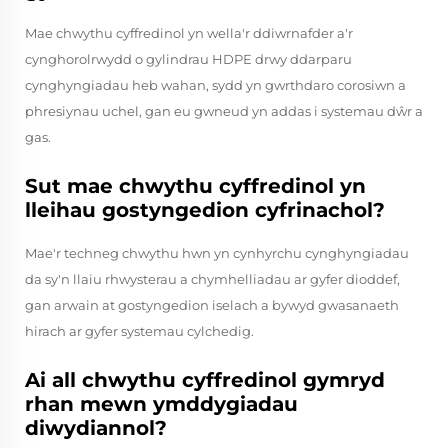
Mae chwythu cyffredinol yn wella'r ddiwrnafder a'r
cynghorolrwydd o gylindrau HDPE drwy ddarparu
cynghyngiadau heb wahan, sydd yn gwrthdaro corosiwn a
phresiynau uchel, gan eu gwneud yn addas i systemau dŵr a
gas.
Sut mae chwythu cyffredinol yn
lleihau gostyngedion cyfrinachol?
Mae'r techneg chwythu hwn yn cynhyrchu cynghyngiadau
da sy'n llaiu rhwysterau a chymhelliadau ar gyfer dioddef,
gan arwain at gostyngedion iselach a bywyd gwasanaeth
hirach ar gyfer systemau cylchedig.
Ai all chwythu cyffredinol gymryd
rhan mewn ymddygiadau
diwydiannol?