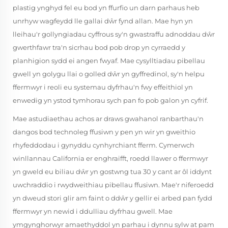
plastig ynghyd fel eu bod yn ffurfio un darn parhaus heb
unrhyw wagfeydd lle gallai dŵr fynd allan. Mae hyn yn
lleihau'r gollyngiadau cyffrous sy'n gwastraffu adnoddau dŵr
gwerthfawr tra'n sicrhau bod pob drop yn cyrraedd y
planhigion sydd ei angen fwyaf. Mae cysylltiadau pibellau
gwell yn golygu llai o golled dŵr yn gyffredinol, sy'n helpu
ffermwyr i reoli eu systemau dyfrhau'n fwy effeithiol yn
enwedig yn ystod tymhorau sych pan fo pob galon yn cyfrif.
Mae astudiaethau achos ar draws gwahanol ranbarthau'n
dangos bod technoleg ffusiwn y pen yn wir yn gweithio
rhyfeddodau i gynyddu cynhyrchiant fferm. Cymerwch
winllannau California er enghraifft, roedd llawer o ffermwyr
yn gweld eu biliau dŵr yn gostwng tua 30 y cant ar ôl iddynt
uwchraddio i rwydweithiau pibellau ffusiwn. Mae'r niferoedd
yn dweud stori glir am faint o ddŵr y gellir ei arbed pan fydd
ffermwyr yn newid i ddulliau dyfrhau gwell. Mae
ymgynghorwyr amaethyddol yn parhau i dynnu sylw at pam