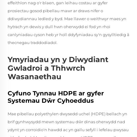
effeithlon nag o'r blaen, gan leihau costau ar gyfer
prosiectau gosod pibellau mawr ar draws nifer o
ddiwydiannau ledled y byd. Mae llawer o weithwyr maes yn
hytrach yn dewis y dull hwn oherwydd ei fod yn rhoi
canlyniadau cyson heb yr holl ddyfyniadau sy'n gysylltiedig â
thecnegau traddodiadol.
Ymyriadau yn y Diwydiant
Gwladroi a Thhwrch
Wasanaethau
Cyfuno Tynnau HDPE ar gyfer
Systemau Dŵr Cyhoeddus
Mae pibellau polyethylen dwysedd uchel (HDPE) bellach yn
brif gynhwysydd mewn systemau dŵr dinas oherwydd nad
ydynt yn corroidio'n hawdd ac yn gallu sefyll i lefelau pwysau