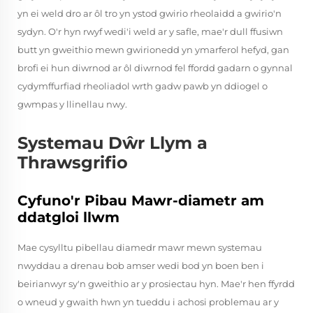
yn ei weld dro ar ôl tro yn ystod gwirio rheolaidd a gwirio'n
sydyn. O'r hyn rwyf wedi'i weld ar y safle, mae'r dull ffusiwn
butt yn gweithio mewn gwirionedd yn ymarferol hefyd, gan
brofi ei hun diwrnod ar ôl diwrnod fel ffordd gadarn o gynnal
cydymffurfiad rheoliadol wrth gadw pawb yn ddiogel o
gwmpas y llinellau nwy.
Systemau Dŵr Llym a
Thrawsgrifio
Cyfuno'r Pibau Mawr-diametr am
ddatgloi llwm
Mae cysylltu pibellau diamedr mawr mewn systemau
nwyddau a drenau bob amser wedi bod yn boen ben i
beirianwyr sy'n gweithio ar y prosiectau hyn. Mae'r hen ffyrdd
o wneud y gwaith hwn yn tueddu i achosi problemau ar y