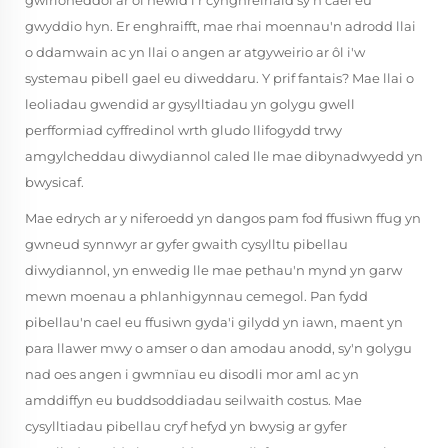
gwirioneddol ar ôl newid i'r cynghreiriaid sy'n cael eu
gwyddio hyn. Er enghraifft, mae rhai moennau'n adrodd llai
o ddamwain ac yn llai o angen ar atgyweirio ar ôl i'w
systemau pibell gael eu diweddaru. Y prif fantais? Mae llai o
leoliadau gwendid ar gysylltiadau yn golygu gwell
perfformiad cyffredinol wrth gludo llifogydd trwy
amgylcheddau diwydiannol caled lle mae dibynadwyedd yn
bwysicaf.
Mae edrych ar y niferoedd yn dangos pam fod ffusiwn ffug yn
gwneud synnwyr ar gyfer gwaith cysylltu pibellau
diwydiannol, yn enwedig lle mae pethau'n mynd yn garw
mewn moenau a phlanhigynnau cemegol. Pan fydd
pibellau'n cael eu ffusiwn gyda'i gilydd yn iawn, maent yn
para llawer mwy o amser o dan amodau anodd, sy'n golygu
nad oes angen i gwmnïau eu disodli mor aml ac yn
amddiffyn eu buddsoddiadau seilwaith costus. Mae
cysylltiadau pibellau cryf hefyd yn bwysig ar gyfer