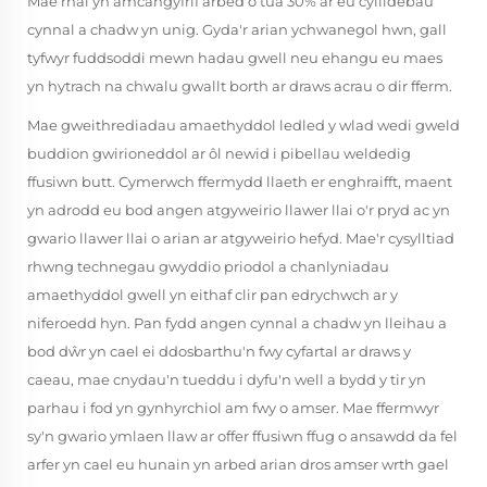
Mae rhai yn amcangyfrif arbed o tua 30% ar eu cyllidebau
cynnal a chadw yn unig. Gyda'r arian ychwanegol hwn, gall
tyfwyr fuddsoddi mewn hadau gwell neu ehangu eu maes
yn hytrach na chwalu gwallt borth ar draws acrau o dir fferm.
Mae gweithrediadau amaethyddol ledled y wlad wedi gweld
buddion gwirioneddol ar ôl newid i pibellau weldedig
ffusiwn butt. Cymerwch ffermydd llaeth er enghraifft, maent
yn adrodd eu bod angen atgyweirio llawer llai o'r pryd ac yn
gwario llawer llai o arian ar atgyweirio hefyd. Mae'r cysylltiad
rhwng technegau gwyddio priodol a chanlyniadau
amaethyddol gwell yn eithaf clir pan edrychwch ar y
niferoedd hyn. Pan fydd angen cynnal a chadw yn lleihau a
bod dŵr yn cael ei ddosbarthu'n fwy cyfartal ar draws y
caeau, mae cnydau'n tueddu i dyfu'n well a bydd y tir yn
parhau i fod yn gynhyrchiol am fwy o amser. Mae ffermwyr
sy'n gwario ymlaen llaw ar offer ffusiwn ffug o ansawdd da fel
arfer yn cael eu hunain yn arbed arian dros amser wrth gael