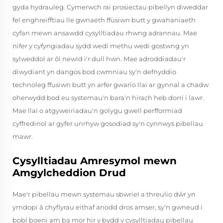
gyda hydrauleg. Cymerwch rai prosiectau pibellyn diweddar
fel enghreifftiau lle gwnaeth ffusiwn butt y gwahaniaeth
cyfan mewn ansawdd cysylltiadau rhwng adrannau. Mae
nifer y cyfyngiadau sydd wedi methu wedi gostwng yn
sylweddol ar ôl newid i'r dull hwn. Mae adroddiadau'r
diwydiant yn dangos bod cwmnïau sy'n defnyddio
technoleg ffusiwn butt yn arfer gwario llai ar gynnal a chadw
oherwydd bod eu systemau'n bara'n hirach heb dorri i lawr.
Mae llai o atgyweiriadau'n golygu gwell perfformiad
cyffredinol ar gyfer unrhyw gosodiad sy'n cynnwys pibellau
mawr.
Cysylltiadau Amresymol mewn
Amgylcheddion Drud
Mae'r pibellau mewn systemau sbwriel a threulio dŵr yn
ymdopi â chyflyrau eithaf anodd dros amser, sy'n gwneud i
bobl boeni am ba mor hir y bydd y cysylltiadau pibellau