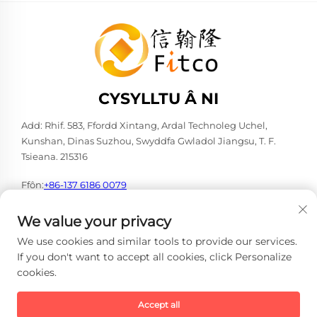
CYSYLLTU Â NI
Add: Rhif. 583, Ffordd Xintang, Ardal Technoleg Uchel,
Kunshan, Dinas Suzhou, Swyddfa Gwladol Jiangsu, T. F.
Tsieana. 215316
Ffôn:
+86-137 6186 0079
E-bost:
[email protected]
We value your privacy
We use cookies and similar tools to provide our services.
If you don't want to accept all cookies, click Personalize
cookies.
Hawlfraint © 2026 Faith-Han Intelligent Technology Co., Ltd.
Cediged yr holl hawliau. -
Polisi Preifatrwydd
Accept all