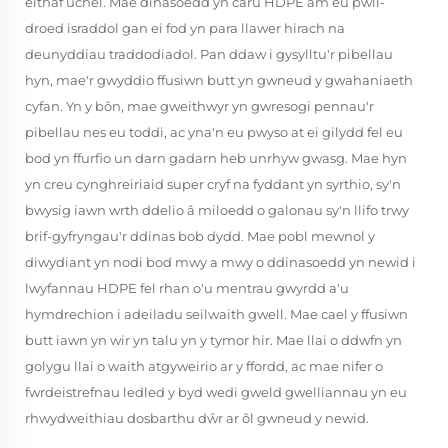
eithaf uchel. Mae dinasoedd yn caru HDPE am eu pwll-
droed israddol gan ei fod yn para llawer hirach na
deunyddiau traddodiadol. Pan ddaw i gysylltu'r pibellau
hyn, mae'r gwyddio ffusiwn butt yn gwneud y gwahaniaeth
cyfan. Yn y bôn, mae gweithwyr yn gwresogi pennau'r
pibellau nes eu toddi, ac yna'n eu pwyso at ei gilydd fel eu
bod yn ffurfio un darn gadarn heb unrhyw gwasg. Mae hyn
yn creu cynghreiriaid super cryf na fyddant yn syrthio, sy'n
bwysig iawn wrth ddelio â miloedd o galonau sy'n llifo trwy
brif-gyfryngau'r ddinas bob dydd. Mae pobl mewnol y
diwydiant yn nodi bod mwy a mwy o ddinasoedd yn newid i
lwyfannau HDPE fel rhan o'u mentrau gwyrdd a'u
hymdrechion i adeiladu seilwaith gwell. Mae cael y ffusiwn
butt iawn yn wir yn talu yn y tymor hir. Mae llai o ddwfn yn
golygu llai o waith atgyweirio ar y ffordd, ac mae nifer o
fwrdeistrefnau ledled y byd wedi gweld gwelliannau yn eu
rhwydweithiau dosbarthu dŵr ar ôl gwneud y newid.