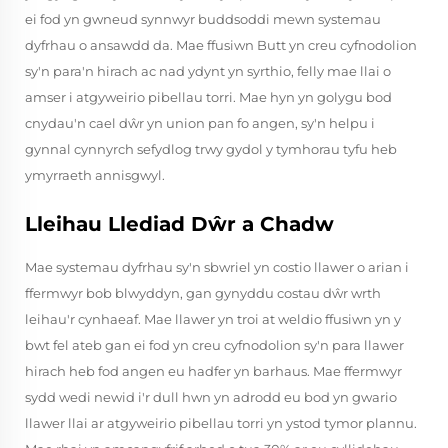
ei fod yn gwneud synnwyr buddsoddi mewn systemau
dyfrhau o ansawdd da. Mae ffusiwn Butt yn creu cyfnodolion
sy'n para'n hirach ac nad ydynt yn syrthio, felly mae llai o
amser i atgyweirio pibellau torri. Mae hyn yn golygu bod
cnydau'n cael dŵr yn union pan fo angen, sy'n helpu i
gynnal cynnyrch sefydlog trwy gydol y tymhorau tyfu heb
ymyrraeth annisgwyl.
Lleihau Llediad Dŵr a Chadw
Mae systemau dyfrhau sy'n sbwriel yn costio llawer o arian i
ffermwyr bob blwyddyn, gan gynyddu costau dŵr wrth
leihau'r cynhaeaf. Mae llawer yn troi at weldio ffusiwn yn y
bwt fel ateb gan ei fod yn creu cyfnodolion sy'n para llawer
hirach heb fod angen eu hadfer yn barhaus. Mae ffermwyr
sydd wedi newid i'r dull hwn yn adrodd eu bod yn gwario
llawer llai ar atgyweirio pibellau torri yn ystod tymor plannu.