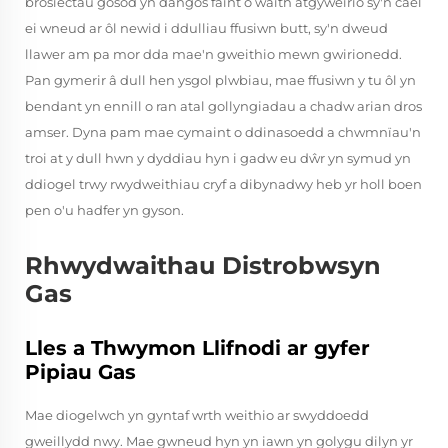
brosiectau gosod yn dangos faint o waith atgyweirio sy'n cael
ei wneud ar ôl newid i ddulliau ffusiwn butt, sy'n dweud
llawer am pa mor dda mae'n gweithio mewn gwirionedd.
Pan gymerir â dull hen ysgol plwbiau, mae ffusiwn y tu ôl yn
bendant yn ennill o ran atal gollyngiadau a chadw arian dros
amser. Dyna pam mae cymaint o ddinasoedd a chwmnïau'n
troi at y dull hwn y dyddiau hyn i gadw eu dŵr yn symud yn
ddiogel trwy rwydweithiau cryf a dibynadwy heb yr holl boen
pen o'u hadfer yn gyson.
Rhwydwaithau Distrobwsyn
Gas
Lles a Thwymon Llifnodi ar gyfer
Pipiau Gas
Mae diogelwch yn gyntaf wrth weithio ar swyddoedd
gweillydd nwy. Mae gwneud hyn yn iawn yn golygu dilyn yr