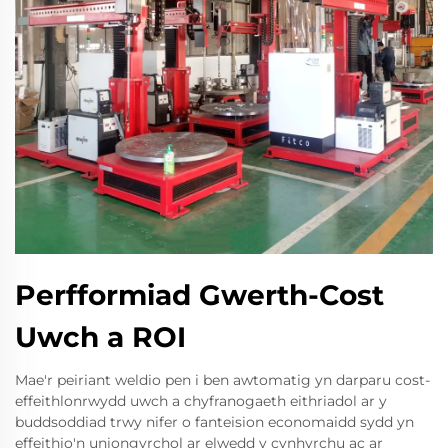
Perfformiad Gwerth-Cost
Uwch a ROI
Mae'r peiriant weldio pen i ben awtomatig yn darparu cost-
effeithlonrwydd uwch a chyfranogaeth eithriadol ar y
buddsoddiad trwy nifer o fanteision economaidd sydd yn
effeithio'n uniongyrchol ar elwedd y cynhyrchu ac ar