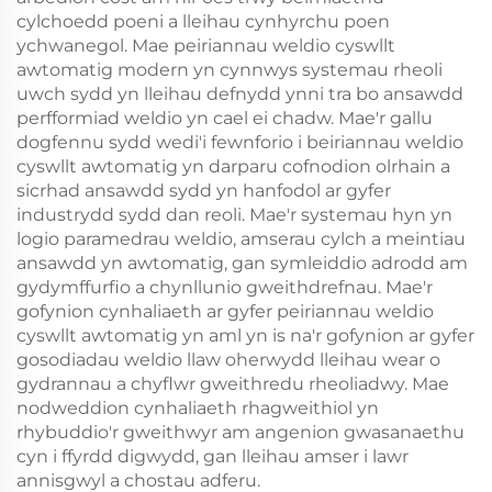
cylchoedd poeni a lleihau cynhyrchu poen
ychwanegol. Mae peiriannau weldio cyswllt
awtomatig modern yn cynnwys systemau rheoli
uwch sydd yn lleihau defnydd ynni tra bo ansawdd
perfformiad weldio yn cael ei chadw. Mae'r gallu
dogfennu sydd wedi'i fewnforio i beiriannau weldio
cyswllt awtomatig yn darparu cofnodion olrhain a
sicrhad ansawdd sydd yn hanfodol ar gyfer
industrydd sydd dan reoli. Mae'r systemau hyn yn
logio paramedrau weldio, amserau cylch a meintiau
ansawdd yn awtomatig, gan symleiddio adrodd am
gydymffurfio a chynllunio gweithdrefnau. Mae'r
gofynion cynhaliaeth ar gyfer peiriannau weldio
cyswllt awtomatig yn aml yn is na'r gofynion ar gyfer
gosodiadau weldio llaw oherwydd lleihau wear o
gydrannau a chyflwr gweithredu rheoliadwy. Mae
nodweddion cynhaliaeth rhagweithiol yn
rhybuddio'r gweithwyr am angenion gwasanaethu
cyn i ffyrdd digwydd, gan lleihau amser i lawr
annisgwyl a chostau adferu.