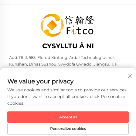
CYSYLLTU Â NI
Add: Rhif. 583, Ffordd Xintang, Ardal Technoleg Uchel,
Kunshan, Dinas Suzhou, Swyddfa Gwladol Jiangsu, T. F.
Tsieana. 215316
Ffôn:
+86-137 6186 0079
We value your privacy
E-bost:
[email protected]
We use cookies and similar tools to provide our services.
If you don't want to accept all cookies, click Personalize
cookies.
Hawlfraint © 2026 Faith-Han Intelligent Technology Co., Ltd.
Cediged yr holl hawliau. -
Polisi Preifatrwydd
Accept all
Personalize cookies