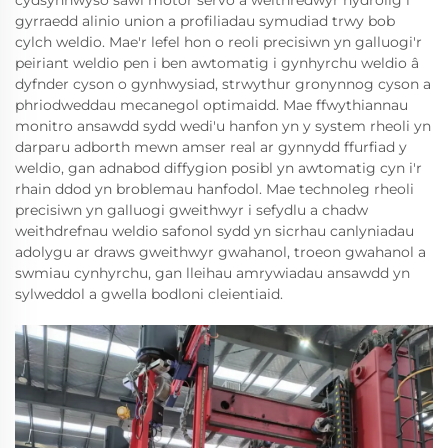
cydsynhwyso sawl motor servo a weithredwyr hydrolig i
gyrraedd alinio union a profiliadau symudiad trwy bob
cylch weldio. Mae'r lefel hon o reoli precisiwn yn galluogi'r
peiriant weldio pen i ben awtomatig i gynhyrchu weldio â
dyfnder cyson o gynhwysiad, strwythur gronynnog cyson a
phriodweddau mecanegol optimaidd. Mae ffwythiannau
monitro ansawdd sydd wedi'u hanfon yn y system rheoli yn
darparu adborth mewn amser real ar gynnydd ffurfiad y
weldio, gan adnabod diffygion posibl yn awtomatig cyn i'r
rhain ddod yn broblemau hanfodol. Mae technoleg rheoli
precisiwn yn galluogi gweithwyr i sefydlu a chadw
weithdrefnau weldio safonol sydd yn sicrhau canlyniadau
adolygu ar draws gweithwyr gwahanol, troeon gwahanol a
swmiau cynhyrchu, gan lleihau amrywiadau ansawdd yn
sylweddol a gwella bodloni cleientiaid.