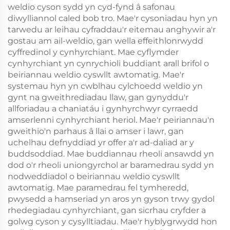
weldio cyson sydd yn cyd-fynd â safonau
diwylliannol caled bob tro. Mae'r cysoniadau hyn yn
tarwedu ar leihau cyfraddau'r eitemau anghywir a'r
gostau am ail-weldio, gan wella effeithlonrwydd
cyffredinol y cynhyrchiant. Mae cyflymder
cynhyrchiant yn cynrychioli buddiant arall brifol o
beiriannau weldio cyswllt awtomatig. Mae'r
systemau hyn yn cwblhau cylchoedd weldio yn
gynt na gweithrediadau llaw, gan gynyddu'r
allforiadau a chaniatáu i gynhyrchwyr cyrraedd
amserlenni cynhyrchiant heriol. Mae'r peiriannau'n
gweithio'n parhaus â llai o amser i lawr, gan
uchelhau defnyddiad yr offer a'r ad-daliad ar y
buddsoddiad. Mae buddiannau rheoli ansawdd yn
dod o'r rheoli uniongyrchol ar baramedrau sydd yn
nodweddiadol o beiriannau weldio cyswllt
awtomatig. Mae paramedrau fel tymheredd,
pwysedd a hamseriad yn aros yn gyson trwy gydol
rhedegiadau cynhyrchiant, gan sicrhau cryfder a
golwg cyson y cysylltiadau. Mae'r hyblygrwydd hon