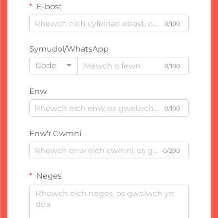
E-bost
0/100
Symudol/WhatsApp
Code
0/100
Enw
0/100
Enw'r Cwmni
0/200
Neges