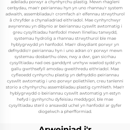
adeiladu porwyr a chynhyrchu plastig. Mewn rhagleni
cerbydau, mae'r peiriannau hyn yn uno rhannau'r system
adwaith, assembliadau'r cromfach a'r elfennau strwythurol
â chryfder a chynaliadriad eithriadol. Mae cynhyrchwyr
awyrennau yn dibynio ar beiriannau cyswllt awtomatig i
greu cysylltiadau hanfodol mewn llinellau tanwydd,
systemau hydrolig a rhannau strwythurol ble mae
hyblygrwydd yn hanfodol. Mae'r diwydiant porwyr yn
defnyddio'r peiriannau hyn i uno adran o'r porwyr mewn
systemau dosbarthu olew, nwy a dwr, gan sicrhau
cysylltiadau nad oes ganddynt unrhyw waelod sydd yn
gallu gwrthsefyll amodau gweithredu eithriadol. Mae
cyfleoedd cynhyrchu plastig yn defnyddio peiriannau
cyswllt awtomatig i uno porwyr poliethilen, creu tanlenni
storio a chynhyrchu assembliadau plastig cymhleth. Mae'r
hyblygrwydd o beiriannau cyswllt awtomatig yn estyn
hefyd i gynhyrchu dyfeisiau meddygol, ble mae
cysylltiadau steril o ansawdd uchel yn hanfodol ar gyfer
diogelwch a pherfformiad.
Arweiniad i'r