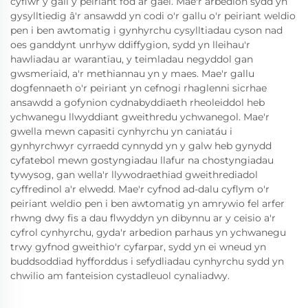
cyflwr y gall y peiriant fod ar gael. Mae'r arbedion sydd yn
gysylltiedig â'r ansawdd yn codi o'r gallu o'r peiriant weldio
pen i ben awtomatig i gynhyrchu cysylltiadau cyson nad
oes ganddynt unrhyw ddiffygion, sydd yn lleihau'r
hawliadau ar warantïau, y teimladau negyddol gan
gwsmeriaid, a'r methiannau yn y maes. Mae'r gallu
dogfennaeth o'r peiriant yn cefnogi rhaglenni sicrhae
ansawdd a gofynion cydnabyddiaeth rheoleiddol heb
ychwanegu llwyddiant gweithredu ychwanegol. Mae'r
gwella mewn capasiti cynhyrchu yn caniatáu i
gynhyrchwyr cyrraedd cynnydd yn y galw heb gynydd
cyfatebol mewn gostyngiadau llafur na chostyngiadau
tywysog, gan wella'r llywodraethiad gweithrediadol
cyffredinol a'r elwedd. Mae'r cyfnod ad-dalu cyflym o'r
peiriant weldio pen i ben awtomatig yn amrywio fel arfer
rhwng dwy fis a dau flwyddyn yn dibynnu ar y ceisio a'r
cyfrol cynhyrchu, gyda'r arbedion parhaus yn ychwanegu
trwy gyfnod gweithio'r cyfarpar, sydd yn ei wneud yn
buddsoddiad hyfforddus i sefydliadau cynhyrchu sydd yn
chwilio am fanteision cystadleuol cynaliadwy.