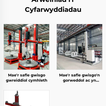
Cyfarwyddiadau
Mae'r safle gwisgo
Mae'r safle gwisgo'n
gwreiddiol cymhleth
gorweddol ac yn
gorweddol