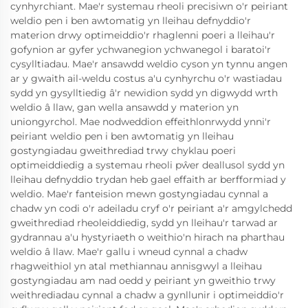
cynhyrchiant. Mae'r systemau rheoli precisiwn o'r peiriant
weldio pen i ben awtomatig yn lleihau defnyddio'r
materion drwy optimeiddio'r rhaglenni poeri a lleihau'r
gofynion ar gyfer ychwanegion ychwanegol i baratoi'r
cysylltiadau. Mae'r ansawdd weldio cyson yn tynnu angen
ar y gwaith ail-weldu costus a'u cynhyrchu o'r wastiadau
sydd yn gysylltiedig â'r newidion sydd yn digwydd wrth
weldio â llaw, gan wella ansawdd y materion yn
uniongyrchol. Mae nodweddion effeithlonrwydd ynni'r
peiriant weldio pen i ben awtomatig yn lleihau
gostyngiadau gweithrediad trwy chyklau poeri
optimeiddiedig a systemau rheoli pŵer deallusol sydd yn
lleihau defnyddio trydan heb gael effaith ar berfformiad y
weldio. Mae'r fanteision mewn gostyngiadau cynnal a
chadw yn codi o'r adeiladu cryf o'r peiriant a'r amgylchedd
gweithrediad rheoleiddiedig, sydd yn lleihau'r tarwad ar
gydrannau a'u hystyriaeth o weithio'n hirach na pharthau
weldio â llaw. Mae'r gallu i wneud cynnal a chadw
rhagweithiol yn atal methiannau annisgwyl a lleihau
gostyngiadau am nad oedd y peiriant yn gweithio trwy
weithrediadau cynnal a chadw a gynllunir i optimeiddio'r