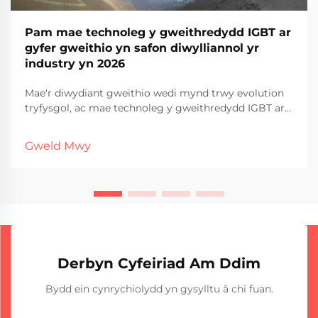
Pam mae technoleg y gweithredydd IGBT ar
gyfer gweithio yn safon diwylliannol yr
industry yn 2026
Mae'r diwydiant gweithio wedi mynd trwy evolution
tryfysgol, ac mae technoleg y gweithredydd IGBT ar
gyfer gweithio yn dod yn y safon diffiniol ar gyfer
rhaglenni proffesiynol a diwylliannol yn 2026. Mae'r
Gweld Mwy
datblygiad chwyddedig hwn yn cynrychioli newid
sylfaenol...
Derbyn Cyfeiriad Am Ddim
Bydd ein cynrychiolydd yn gysylltu â chi fuan.