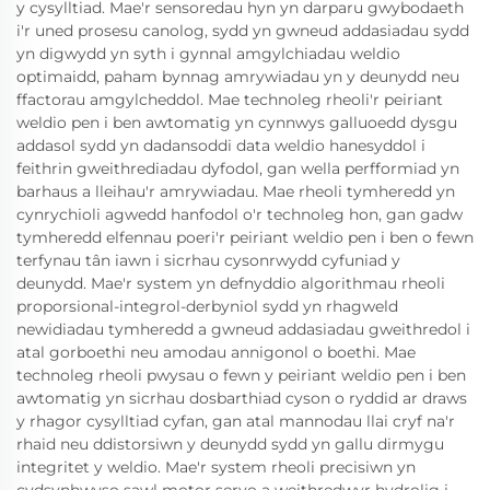
y cysylltiad. Mae'r sensoredau hyn yn darparu gwybodaeth
i'r uned prosesu canolog, sydd yn gwneud addasiadau sydd
yn digwydd yn syth i gynnal amgylchiadau weldio
optimaidd, paham bynnag amrywiadau yn y deunydd neu
ffactorau amgylcheddol. Mae technoleg rheoli'r peiriant
weldio pen i ben awtomatig yn cynnwys galluoedd dysgu
addasol sydd yn dadansoddi data weldio hanesyddol i
feithrin gweithrediadau dyfodol, gan wella perfformiad yn
barhaus a lleihau'r amrywiadau. Mae rheoli tymheredd yn
cynrychioli agwedd hanfodol o'r technoleg hon, gan gadw
tymheredd elfennau poeri'r peiriant weldio pen i ben o fewn
terfynau tân iawn i sicrhau cysonrwydd cyfuniad y
deunydd. Mae'r system yn defnyddio algorithmau rheoli
proporsional-integrol-derbyniol sydd yn rhagweld
newidiadau tymheredd a gwneud addasiadau gweithredol i
atal gorboethi neu amodau annigonol o boethi. Mae
technoleg rheoli pwysau o fewn y peiriant weldio pen i ben
awtomatig yn sicrhau dosbarthiad cyson o ryddid ar draws
y rhagor cysylltiad cyfan, gan atal mannodau llai cryf na'r
rhaid neu ddistorsiwn y deunydd sydd yn gallu dirmygu
integritet y weldio. Mae'r system rheoli precisiwn yn