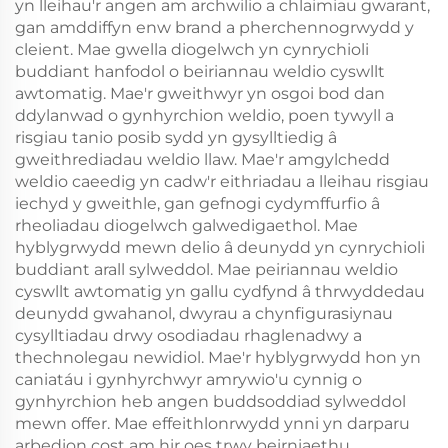
yn lleihau'r angen am archwilio a chlaimiau gwarant,
gan amddiffyn enw brand a pherchennogrwydd y
cleient. Mae gwella diogelwch yn cynrychioli
buddiant hanfodol o beiriannau weldio cyswllt
awtomatig. Mae'r gweithwyr yn osgoi bod dan
ddylanwad o gynhyrchion weldio, poen tywyll a
risgiau tanio posib sydd yn gysylltiedig â
gweithrediadau weldio llaw. Mae'r amgylchedd
weldio caeedig yn cadw'r eithriadau a lleihau risgiau
iechyd y gweithle, gan gefnogi cydymffurfio â
rheoliadau diogelwch galwedigaethol. Mae
hyblygrwydd mewn delio â deunydd yn cynrychioli
buddiant arall sylweddol. Mae peiriannau weldio
cyswllt awtomatig yn gallu cydfynd â thrwyddedau
deunydd gwahanol, dwyrau a chynfigurasiynau
cysylltiadau drwy osodiadau rhaglenadwy a
thechnolegau newidiol. Mae'r hyblygrwydd hon yn
caniatáu i gynhyrchwyr amrywio'u cynnig o
gynhyrchion heb angen buddsoddiad sylweddol
mewn offer. Mae effeithlonrwydd ynni yn darparu
arbedion cost am hir oes trwy beirniaethu