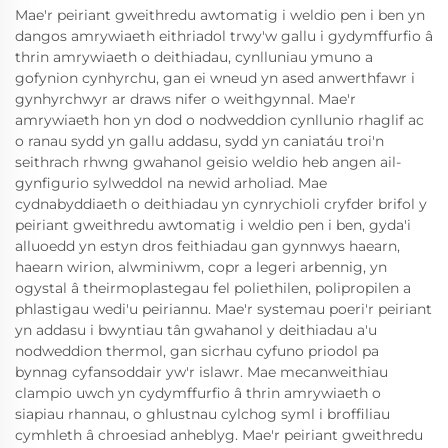
Mae'r peiriant gweithredu awtomatig i weldio pen i ben yn
dangos amrywiaeth eithriadol trwy'w gallu i gydymffurfio â
thrin amrywiaeth o deithiadau, cynlluniau ymuno a
gofynion cynhyrchu, gan ei wneud yn ased anwerthfawr i
gynhyrchwyr ar draws nifer o weithgynnal. Mae'r
amrywiaeth hon yn dod o nodweddion cynllunio rhaglif ac
o ranau sydd yn gallu addasu, sydd yn caniatáu troi'n
seithrach rhwng gwahanol geisio weldio heb angen ail-
gynfigurio sylweddol na newid arholiad. Mae
cydnabyddiaeth o deithiadau yn cynrychioli cryfder brifol y
peiriant gweithredu awtomatig i weldio pen i ben, gyda'i
alluoedd yn estyn dros feithiadau gan gynnwys haearn,
haearn wirion, alwminiwm, copr a legeri arbennig, yn
ogystal â theirmoplastegau fel poliethilen, polipropilen a
phlastigau wedi'u peiriannu. Mae'r systemau poeri'r peiriant
yn addasu i bwyntiau tân gwahanol y deithiadau a'u
nodweddion thermol, gan sicrhau cyfuno priodol pa
bynnag cyfansoddair yw'r islawr. Mae mecanweithiau
clampio uwch yn cydymffurfio â thrin amrywiaeth o
siapiau rhannau, o ghlustnau cylchog syml i broffiliau
cymhleth â chroesiad anheblyg. Mae'r peiriant gweithredu