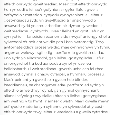
effeithlonrwydd gweithrediad. Mae'r cost-effeithlonrwydd
hon yn codi o leihau'r gofynion ar gyfer llafur, gwella
defnyddio'r materion, cynyddu cynhyrchiant, a lleihau'r
gostyngiadau sydd yn gysylltiedig â'r ansicrwydd o
ansawdd, sydd yn creu arbedion hir-dymor sylweddol i
weithrediadau cynhyrchu. Mae'r lleihad yn gost llafur yn
cynrychioli'r fanteision economaidd mwyaf uniongyrchol a
sylweddol o'r peiriant weldio pen i ben awtomatig. Trwy
awtomateiddio'r broses weldio, mae cynhyrchwyr yn tynnu
angen ar weldwyr sgiliedig i berfformio gweithrediadau
uno sydd yn ailadroddol, gan leihau gostyngiadau llafur
uniongyrchol tra bod adnoddau dynol yn cael eu
haildosbarthu i weithrediadau gwerth uchelach fel rheoli
ansawdd, cynnal a chadw cyfarpar, a hymharu prosesau.
Mae'r peiriant yn gweithio'n gyson heb blinder,
haeddiannau, na chamgymeriadau perfformiad sydd yn
effeithio ar weithwyr dynol, gan gynnal cynhyrchiant
allanol sefydlog trwy sialiau hirach a lleihau gostyngiadau
am weithio y tu hwnt i'r amser gwaith. Mae'r gwella mewn
defnyddio materion yn cyfrannu yn sylweddol at y cost-
effeithlonrwydd trwy leihau'r wastiadau a gwella cyfraddau