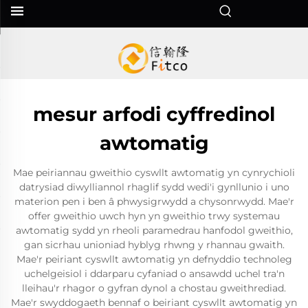
mesur arfodi cyffredinol
awtomatig
Mae peiriannau gweithio cyswllt awtomatig yn cynrychioli
datrysiad diwylliannol rhaglif sydd wedi'i gynllunio i uno
materion pen i ben â phwysigrwydd a chysonrwydd. Mae'r
offer gweithio uwch hyn yn gweithio trwy systemau
awtomatig sydd yn rheoli paramedrau hanfodol gweithio,
gan sicrhau unioniad hyblyg rhwng y rhannau gwaith.
Mae'r peiriant cyswllt awtomatig yn defnyddio technoleg
uchelgeisiol i ddarparu cyfaniad o ansawdd uchel tra'n
lleihau'r rhagor o gyfran dynol a chostau gweithrediad.
Mae'r swyddogaeth bennaf o beiriant cyswllt awtomatig yn