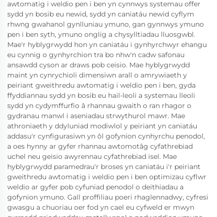
awtomatig i weldio pen i ben yn cynnwys systemau offer
sydd yn bosib eu newid, sydd yn caniatáu newid cyflym
rhwng gwahanol gynlluniau ymuno, gan gynnwys ymuno
pen i ben syth, ymuno onglig a chysylltiadau lluosgwbl.
Mae'r hyblygrwydd hon yn caniatáu i gynhyrchwyr ehangu
eu cynnig o gynhyrchion tra bo nhw'n cadw safonau
ansawdd cyson ar draws pob ceisio. Mae hyblygrwydd
maint yn cynrychioli dimensiwn arall o amrywiaeth y
peiriant gweithredu awtomatig i weldio pen i ben, gyda
ffyddiannau sydd yn bosib eu hail-leoli a systemau lleoli
sydd yn cydymffurfio â rhannau gwaith o ran rhagor o
gydranau manwl i aseniadau strwythurol mawr. Mae
athroniaeth y ddyluniad modiwlol y peiriant yn caniatáu
addasu'r cynfigurasiwn yn ôl gofynion cynhyrchu penodol,
a oes hynny ar gyfer rhannau awtomotâg cyfathrebiad
uchel neu geisio awyrennau cyfathrebiad isel. Mae
hyblygrwydd paramedrau'r broses yn caniatáu i'r peiriant
gweithredu awtomatig i weldio pen i ben optimizau cyflwr
weldio ar gyfer pob cyfuniad penodol o deithiadau a
gofynion ymuno. Gall proffiliau poeri rhaglennadwy, cyfresi
gwasgu a chuoriau oer fod yn cael eu cyfweld er mwyn