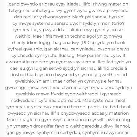
canolbwyntio ar greu cysylltiadau llifol rhwng materion
tebyg neu anhebyg drwy gymhwyso gwres a phwysedd
dan reoli ar y rhyngwyneb. Mae'r peiriannau hyn yn
cynnwys systemau sensro uwch sydd yn monitorio'r
tymheratur, y pwysedd a'r alinio trwy gydol y broses
weithio. Mae'r fframwaith technolegol yn cynnwys
rheolyddion logig rhaglenadwy (PLCs) sydd yn rheoli
cyfresi gweithio, gan sicrhau canlyniadau cyson ar draws
cylchoedd cynhyrchu lluosog. Mae peiriannau cyswllt
awtomatig modern yn cynnwys systemau lleoliad sydd yn
cael eu gyrru gan serwo sydd yn sicrhau alinio precis a
dosbarthiad cyson o bwysedd yn ystod y gweithrediad
gweithio. Yn aml, mae'r offer yn cynnwys elfennau
gwresogi, mecanweithiau clwmio a systemau oeru sydd yn
gweithio mewn ffyrdd cydgweithredol i gyrraedd
nodweddion cyfaniad optimaidd. Mae systemau rheoli
tymheratur yn cadw amodau thermol precis, tra bod rheoli
pwysedd yn sicrhau llif a chydbwysedd addas y materion.
Mae'r rhaglen o gymhwyso peiriannau cyswllt awtomatig
yn ymestyn dros nifer fawr o weithgareddau diwylliannol,
gan gynnwys cynhyrchu cerbydau, cynhyrchu awyrennau,