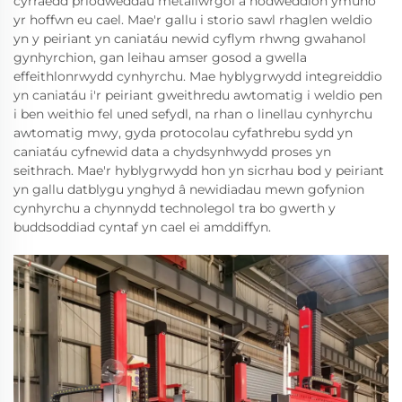
cyrraedd priodweddau metallwrgol a nodweddion ymuno
yr hoffwn eu cael. Mae'r gallu i storio sawl rhaglen weldio
yn y peiriant yn caniatáu newid cyflym rhwng gwahanol
gynhyrchion, gan leihau amser gosod a gwella
effeithlonrwydd cynhyrchu. Mae hyblygrwydd integreiddio
yn caniatáu i'r peiriant gweithredu awtomatig i weldio pen
i ben weithio fel uned sefydl, na rhan o linellau cynhyrchu
awtomatig mwy, gyda protocolau cyfathrebu sydd yn
caniatáu cyfnewid data a chydsynhwydd proses yn
seithrach. Mae'r hyblygrwydd hon yn sicrhau bod y peiriant
yn gallu datblygu ynghyd â newidiadau mewn gofynion
cynhyrchu a chynnydd technolegol tra bo gwerth y
buddsoddiad cyntaf yn cael ei amddiffyn.