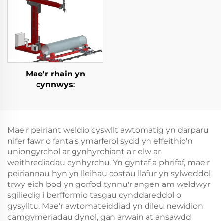
Mae'r rhain yn
cynnwys:
Mae'r peiriant weldio cyswllt awtomatig yn darparu
nifer fawr o fantais ymarferol sydd yn effeithio'n
uniongyrchol ar gynhyrchiant a'r elw ar
weithrediadau cynhyrchu. Yn gyntaf a phrifaf, mae'r
peiriannau hyn yn lleihau costau llafur yn sylweddol
trwy eich bod yn gorfod tynnu'r angen am weldwyr
sgiliedig i berfformio tasgau cynddareddol o
gysylltu. Mae'r awtomateiddiad yn dileu newidion
camgymeriadau dynol, gan arwain at ansawdd