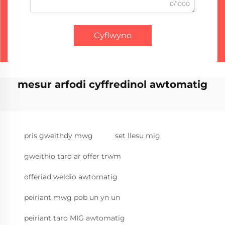
0/1000
Cyflwyno
mesur arfodi cyffredinol awtomatig
pris gweithdy mwg
set llesu mig
gweithio taro ar offer trwm
offeriad weldio awtomatig
peiriant mwg pob un yn un
peiriant taro MIG awtomatig