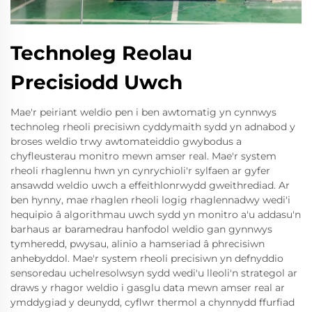
Technoleg Reolau
Precisiodd Uwch
Mae'r peiriant weldio pen i ben awtomatig yn cynnwys
technoleg rheoli precisiwn cyddymaith sydd yn adnabod y
broses weldio trwy awtomateiddio gwybodus a
chyfleusterau monitro mewn amser real. Mae'r system
rheoli rhaglennu hwn yn cynrychioli'r sylfaen ar gyfer
ansawdd weldio uwch a effeithlonrwydd gweithrediad. Ar
ben hynny, mae rhaglen rheoli logig rhaglennadwy wedi'i
hequipio â algorithmau uwch sydd yn monitro a'u addasu'n
barhaus ar baramedrau hanfodol weldio gan gynnwys
tymheredd, pwysau, alinio a hamseriad â phrecisiwn
anhebyddol. Mae'r system rheoli precisiwn yn defnyddio
sensoredau uchelresolwsyn sydd wedi'u lleoli'n strategol ar
draws y rhagor weldio i gasglu data mewn amser real ar
ymddygiad y deunydd, cyflwr thermol a chynnydd ffurfiad