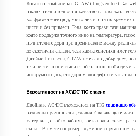
Когато се комбинира с GTAW (Tungsten Inert Gas wel
изключителна точност и качество на заварката, кое
волфрамен електрод, който не се топи по време на п
чисти и без примеси. Това, което прави тази машин
която поддържа точното ниво на температура, плюс с
пълнителите дори при преминаване между различни 
до екзотични сплави, тези характеристики имат гол
Джеймс Питърсън, GTAW не е само добър днес, но в
тези чисти, точни стави са абсолютно необходими з
инструменти, където дори малки дефекти могат да 
Версатилност на AC/DC TIG спаене
Двойната AC/DC възможност на TIG
сварващо об
различни промишлени условия. Сваряващите могат 
материала, с който работят, което прави голяма раз
състав. Вземете например алуминий спрямо стомана