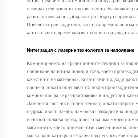
Затова цеховете в автомобилната индустрия, кораб
намират тези машини толкова ценни. Възможностт
работа означава по-добър контрол върху сваръчната 
Повечето производители, които са преминали към т
като в същото време запазват силни и надеждни зав
Интеграция с лазерна технология за напояване
Комбинирането на традиционните техники за покрив
покриване наистина повиши това, което производит
качеството на материала. Когато тези подходи рабо
процеси, докато получават по-добра производително
комбинация да се разпространява в индустрии като 
Лазерната част носи точна точност, докато старите 
издръжливост. Заедно намаляват разходите за поддръ
износват толкова бързо, плюс това има много по-ма
магазините, които приемат този смесен подход, оби
малко пари като цяло се харчат за ресурси, което 