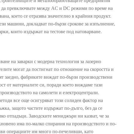
остроителниците и металообработващите предприятия
а да превключвате между AC и DC режими по време на
вана, което се отразява значително в крайния продукт.
ези машини, докладват по-бързи срокове за изпълнение,
арки, които издържат на тестове под натоварване.
ане на заварки с модерна технология за лазерно
елите могат да постигнат по отношение на скоростта и
тят заедно, фабриките виждат по-бързи производствени
ст от материалите си, поради което виждаме тази
производството на самолети и електроцентрали.
методи все още осигуряват този солиден фактор на
жка, защото частите издържат по-дълго, без да се
лко отпадъци. Заводските мениджъри ни казват, че за
кновено има по-малко спирания на производството и по-
прави операциите им много по-печеливши, като