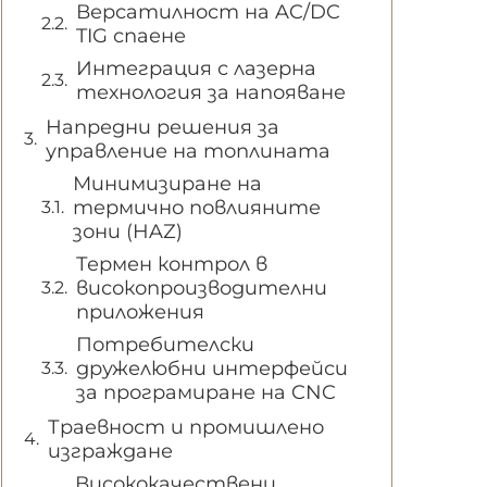
Версатилност на AC/DC
TIG спаене
Интеграция с лазерна
технология за напояване
Напредни решения за
управление на топлината
Минимизиране на
термично повлияните
зони (HAZ)
Термен контрол в
високопроизводителни
приложения
Потребителски
дружелюбни интерфейси
за програмиране на CNC
Траевност и промишлено
изграждане
Висококачествени