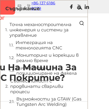
+86-137 6186
И
Съдържание
0079
ОГ
Точна механостроителна
инженерия и системи за
управление
Интеграция на
технологията CNC
Мониторинг и корекции в
реално време
и На Машина За
Високоточна
позициониране на факела
 С Покритие?
Съвместимост с
продвинати сварливи
процеси
Възможности за GTAW (Gas
Tungsten Arc Welding)