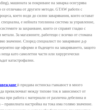
ding), машината за покриване на заварка осигурява
то се отличава от другите методи. GTAW работи с
роцеса, което води до силни заварявания, които остават
а специална, е нейната топлинна система за управление,
истемите за захранване, които се справят гладко с
метали. За магазините, работещи с всичко от стомана
ямо значение. Според специалист по заваряване д-р
ероятно ще оформи и бъдещето на заваряването, защото
а неща като самолетни части или хирургически
бъдат катастрофални.
завеждане
ѝ придава истинска гъвкавост в много
да превключват между типове ток в зависимост от
лика при работа с материали от различна дебелина и
 – правилната настройка на тока има голямо значение.