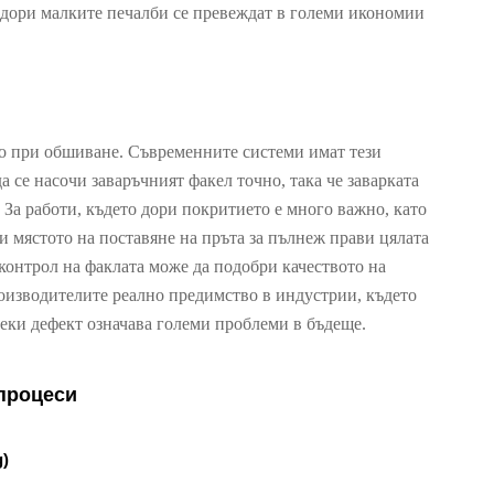
о дори малките печалби се превеждат в големи икономии
о при обшиване. Съвременните системи имат тези
а се насочи заваръчният факел точно, така че заварката
. За работи, където дори покритието е много важно, като
 и мястото на поставяне на пръта за пълнеж прави цялата
 контрол на факлата може да подобри качеството на
роизводителите реално предимство в индустрии, където
секи дефект означава големи проблеми в бъдеще.
процеси
)