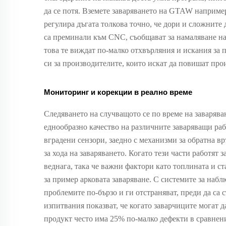
да се потя. Вземете заваряването на GTAW наприме
регулира дъгата толкова точно, че дори и сложните 
са преминали към CNC, съобщават за намаляване на
това те виждат по-малко отхвърляния и искания за п
си за производителите, които искат да повишат прои
Мониторинг и корекции в реално време
Следяването на случващото се по време на заваряван
еднообразно качество на различните заваряващи раб
вградени сензори, заедно с механизми за обратна в
за хода на заваряването. Когато тези части работят 
веднага, така че важни фактори като топлината и ст
за пример арковата заваряване. С системите за набл
проблемите по-бързо и ги отстраняват, преди да са
изпитвания показват, че когато заварчиците могат д
продукт често има 25% по-малко дефекти в сравнен