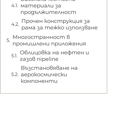
материали за
продължителност
Прочен конструкция за
рама за тежко използване
Многостранност в
промишлени приложения
Облицовка на нефтен и
газов пipeline
Възстановяване на
аерокосмически
компоненти