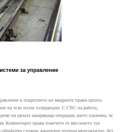
истеми за управление
равление в покритието на заварките прави цялата
ане на тези тесни толеранции. С CNC на работа,
реме на цялата заваряваща операция, което означава, че
ия. Компютърът прави повечето от мисленето тук
о обработва сложни заваръчни пътища многократно, без