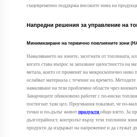
същевременно поддържа високите нива на продукц
Напредни решения за управление на то
Минимизиране на термично повлияните зони (H
Намаляването на зоните, засегнати от топлината, и
когато става въпрос за запазване цялостността на 
метала, които се променят на микроскопично ниво п
ослабват материала с течение на времето. Методите
намаляване на тези проблемни области чрез внимат
Заварчиците обикновено работят с по-ниски топлинн
постигнат тази цел. Проучвания показват, че по-мал
точки и по-дълъг живот
продукти
общо взето. За п
дълготрайност, контролът върху тези топлинни зони
продукти да издържат на напрежение и да служат д