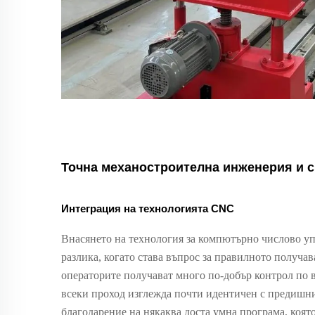
Точна механостроителна инженерия и с
Интеграция на технологията CNC
Внасянето на технология за компютърно числово уп
разлика, когато става въпрос за правилното получав
операторите получават много по-добър контрол по в
всеки проход изглежда почти идентичен с предишн
благодарение на някаква доста умна програма, коят