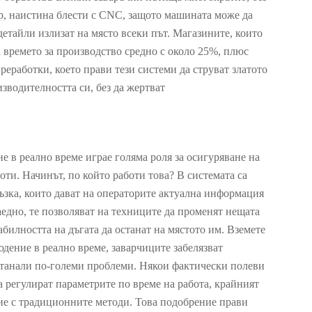
р, наистина блести с CNC, защото машината може да
детайли излизат на място всеки път. Магазините, които
 времето за производство средно с около 25%, плюс
реработки, което прави тези системи да струват златото
зводителността си, без да жертват
е в реално време играе голяма роля за осигуряване на
оти. Начинът, по който работи това? В системата са
ръзка, които дават на операторите актуална информация
заедно, те позволяват на техниците да променят нещата
абилността на дъгата да останат на мястото им. Вземете
юдение в реално време, заварчиците забелязват
 станали по-големи проблеми. Някои фактически полеви
а регулират параметрите по време на работа, крайният
ие с традиционните методи. Това подобрение прави