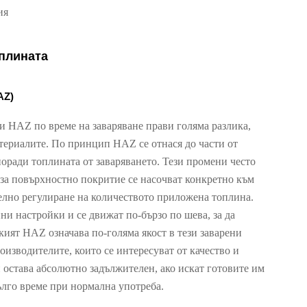
ия
плината
AZ)
ли HAZ по време на заваряване прави голяма разлика,
материалите. По принцип HAZ се отнася до части от
оради топлината от заваряването. Тези промени често
 за повърхностно покритие се насочват конкретно към
елно регулиране на количеството приложена топлина.
и настройки и се движат по-бързо по шева, за да
кият HAZ означава по-голяма якост в тези заварени
роизводителите, които се интересуват от качество и
 остава абсолютно задължителен, ако искат готовите им
ълго време при нормална употреба.