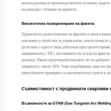
реална разлика в производствените условия, къдет
на разходи с течение на времето.
Високоточна позициониране на факела
Правилното разположение на факлата е много важн
изискани устройства за управление, които помагат д
да остане с една и съща дебелина през цялото време
заваряването с TIG, поставянето на ъгъла на факела
разлика. Някои проучвания показват, че по-добрият
заварката с около 30%. Това подобряване дава на п
качествените проверки са изключително строги и в
Съвместимост с продвинати сварливи 
Възможности за GTAW (Gas Tungsten Arc Welding